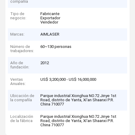
compañía
Tipo de
Fabricante
negocio:
Exportador
Vendedor
Marcas:
AIMLASER
Número de
60~130 personas
trabajadores:
Año de
2012
fundación:
Ventas
US$ 3,200,000 - US$ 16,000,000
Anuales:
Ubicación de
Parque industrial Xionghua NO.72 Jinye 1st
la compañía
Road, distrito de Yanta, Xi'an Shaanxi P.R.
China 710077
Localización
Parque industrial Xionghua NO.72 Jinye 1st
de la fábrica
Road, distrito de Yanta, Xi'an Shaanxi P.R.
China 710077