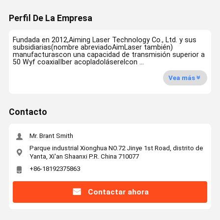
Perfil De La Empresa
Fundada en 2012,Aiming Laser Technology Co., Ltd. y sus
subsidiarias(nombre abreviadoAimLaser también)
manufacturascon una capacidad de transmisión superior a
50 Wyf coaxialIber acopladoláserelcon ...
Vea más
Contacto
Mr. Brant Smith
Parque industrial Xionghua NO.72 Jinye 1st Road, distrito de
Yanta, Xi'an Shaanxi P.R. China 710077
+86-18192375863
Contactar ahora