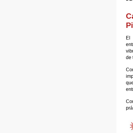
C
Pi
El
ent
vib
de 
Com
imp
qu
ent
Con
prá