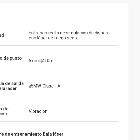
Thomas
Quería t
Tengo que decir, su visión holográfica es
Entrenamiento de simulación de disparo
ud
lo impre
con láser de fuego seco
realmente impresionante... que
resultado
definitivamente puede rivalizar EOTECH!
ahora. ¡G
¡Es muy 
o de punto
5 mm@10m
ver el res
ia de salida
≤5MW, Clase IIIA
ala láser
o de
Vibración
ción
ire de entrenamiento Bala láser