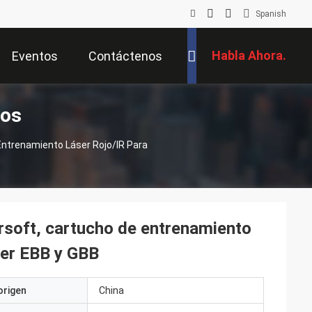
Spanish
Habla Ahora.
Eventos
Contáctenos
tos
 Entrenamiento Láser Rojo/IR Para
irsoft, cartucho de entrenamiento
ser EBB y GBB
origen
China