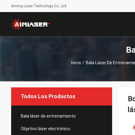
Aiming Laser Technology Co., Ltd.
Ba
Inicio
/
Bala Láser De Entrenami
Todos Los Productos
Bo
lá
Bala láser de entrenamiento
Objetivo láser electrónico