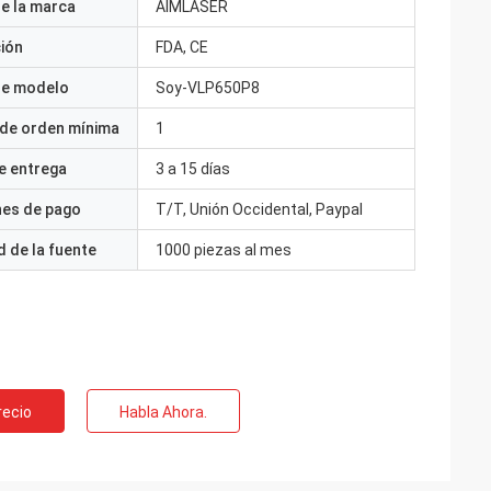
e la marca
AIMLASER
ción
FDA, CE
e modelo
Soy-VLP650P8
 de orden mínima
1
e entrega
3 a 15 días
nes de pago
T/T, Unión Occidental, Paypal
 de la fuente
1000 piezas al mes
recio
Habla Ahora.