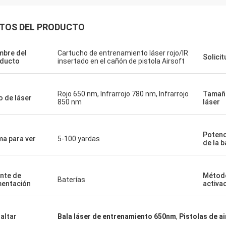
TOS DEL PRODUCTO
.
Ryan
áfica en buen
bre del
Cartucho de entrenamiento láser rojo/IR
Solicit
, estoy
Su precisión y parámetros cumplen
ducto
insertado en el cañón de pistola Airsoft
arece estar
perfectamente con mis expectativas.
 anuncia.Noté
lentes.Hay
Rojo 650 nm, Infrarrojo 780 nm, Infrarrojo
Tamañ
o de láser
850 nm
láser
e podrían ser
pero supongo
Potenc
a para ver
5-100 yardas
de la b
nte de
Métod
Baterías
mentación
activa
altar
Bala láser de entrenamiento 650nm
,
Pistolas de a