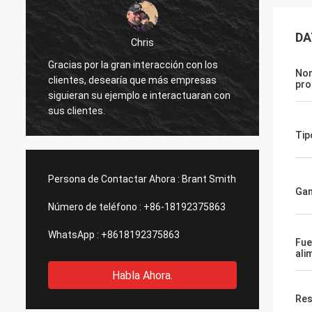
DA
Chris
Yo también
por la gran interacción con los
He recibido la mira hologr
Nom
, desearía que más empresas
estado de funcionamiento
pro
n su ejemplo e interactuaran con
probando las miradas, y p
ntes.
funcionando bien como se
manchas o huellas en las 
Tip
algunas cosas menores qu
cambiadas o mejoradas, 
que las
Persona de Contactar Ahora :
Brant Smith
Gam
Número de teléfono :
+86-18192375863
WhatsApp :
+8618192375863
Fue
ali
Habla Ahora.
Res