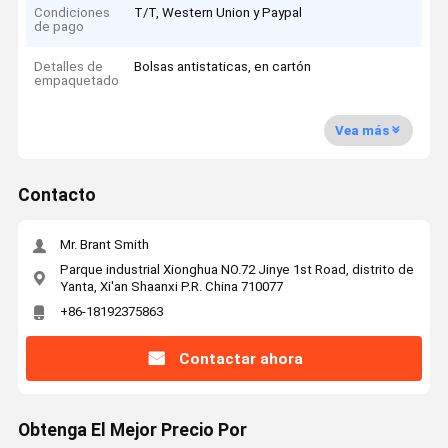
Condiciones
T/T, Western Union y Paypal
de pago
Detalles de
Bolsas antistaticas, en cartón
empaquetado
Vea más
Contacto
Mr. Brant Smith
Parque industrial Xionghua NO.72 Jinye 1st Road, distrito de
Yanta, Xi'an Shaanxi P.R. China 710077
+86-18192375863
Contactar ahora
Obtenga El Mejor Precio Por