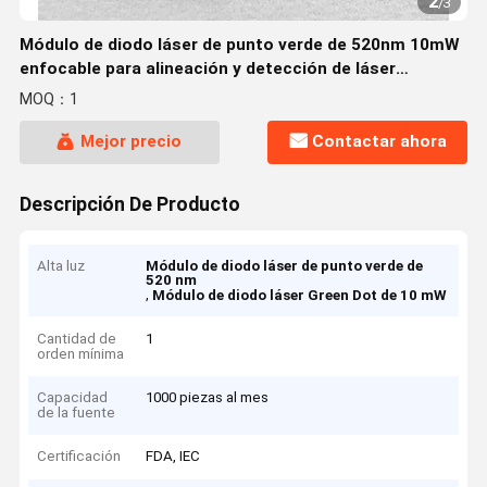
2
/
3
Módulo de diodo láser de punto verde de 520nm 10mW
enfocable para alineación y detección de láser
industrial
MOQ：1
Mejor precio
Contactar ahora
Descripción De Producto
Alta luz
Módulo de diodo láser de punto verde de
520 nm
,
Módulo de diodo láser Green Dot de 10 mW
Cantidad de
1
orden mínima
Capacidad
1000 piezas al mes
de la fuente
Certificación
FDA, IEC